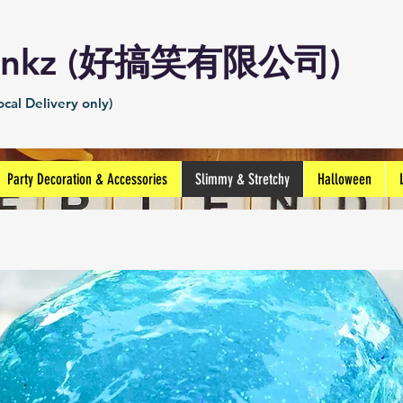
Prankz (好搞笑有限公司)
cal Delivery only)
Party Decoration & Accessories
Slimmy & Stretchy
Halloween