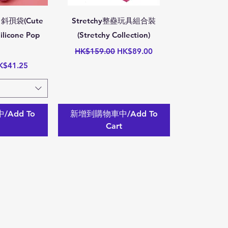
瀏覽
快速瀏覽
 斜孭袋(Cute
Stretchy整蠱玩具組合裝
ilicone Pop
(Stretchy Collection)
一般價格
促銷價格
HK$159.00
HK$89.00
銷價格
K$41.25
Add To
新增到購物車中/Add To
Cart