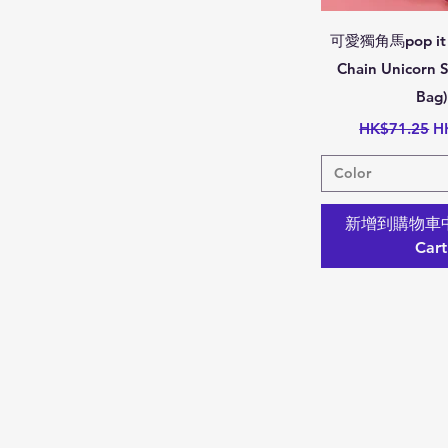
3
4
快速
可愛獨角馬pop it
5
Chain Unicorn S
6
7
Bag)
8
一般價格
促
HK$71.25
H
11
12
Color
13
新增到購物車中/
Cart