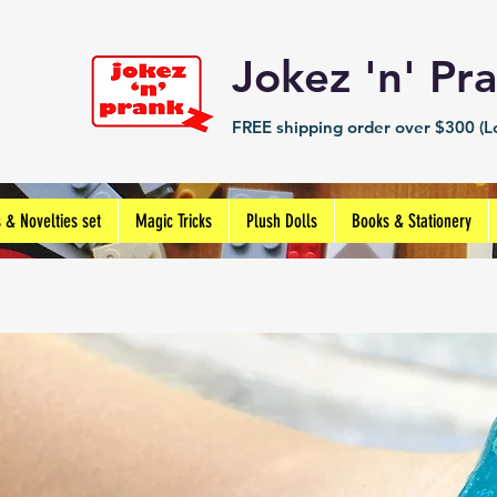
Jokez 'n' 
FREE shipping order over $300 (Lo
s & Novelties set
Magic Tricks
Plush Dolls
Books & Stationery